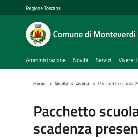
Salta al contenuto principale
Regione Toscana
Comune di Monteverdi
Amministrazione
Novità
Servizi
Vivere 
Home
>
Novità
>
Avvisi
>
Pacchetto scuola 
Pacchetto scuol
scadenza prese