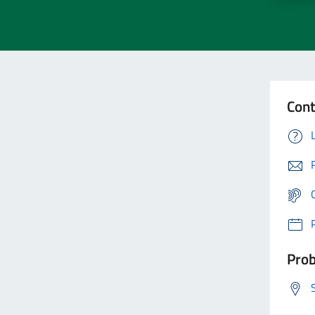
Cont
Prob