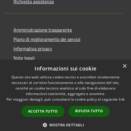
Richiesta assistenza
Amministrazione trasparente
Piano di miglioramento dei servizi
Informativa privacy
Note legali
×
Dichiarazione di accessibilità
Informazioni sui cookie
Questo sito web utilizza cookie tecnici e assimilati strettamente
necessari al corretto funzionamento e alla navigazione del sito,
nonché un cookie tecnico analitico al solo fine di elaborare
informazioni statistiche, aggregate e anonime.
RSS
Copyright © 2026 • Comune di
Per maggiori dettagli, può consultare la cookie policy al seguente
link
Accessibilità
Monteverdi Marittimo •
Privacy
Municipium
Powered by
•
RIFIUTA TUTTO
ACCETTA TUTTO
Cookie
Accesso redazione
Mappa del sito
MOSTRA DETTAGLI